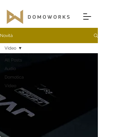
Novità
Video
All Posts
Audio
Domotica
Video