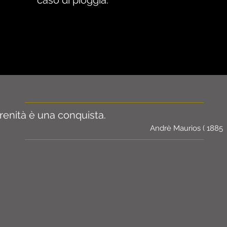
caso di pioggia.
renità è una conquista.
Andrè Maurios ( 1885 