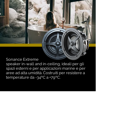
Sonance Extreme
speaker in-wall and in-ceiling, ideali per gli
spazi esterni e per applicazioni marine e per
aree ad alta umidità. Costruiti per resistere a
temperature da -34ºC a +79ºC.
Abbi buona cura del tuo
corpo, è l'unico posto in cui
devi vivere.
Jim Rohn (
1930-2009
)