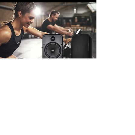
Sonance Mariner: perfette per un cortile o un
patio. La costruzione weatherproof ne
permette lo smontaggio e la manutenzione,
per ripristinarle come nuove.
Molti hanno studiato le
malattie, pochi hanno studiato
la salute.