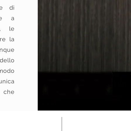
re di
ore a
e, le
re la
nque
ello
n modo
nica
 che