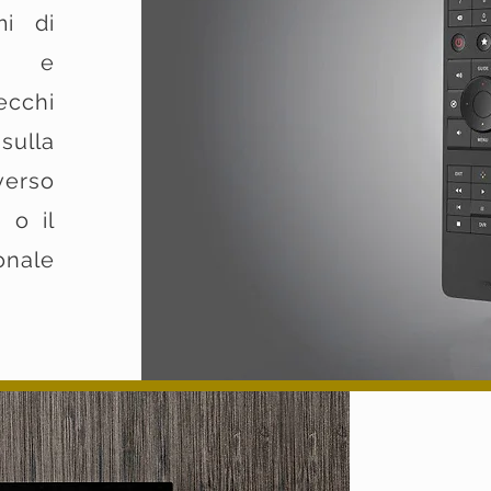
mi di
ne e
cchi
sulla
verso
 o il
nale