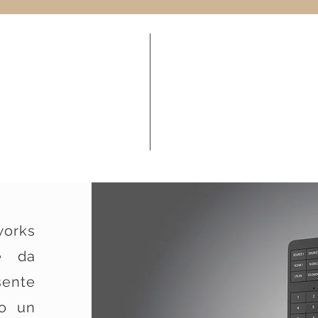
orks
e da
sente
no un