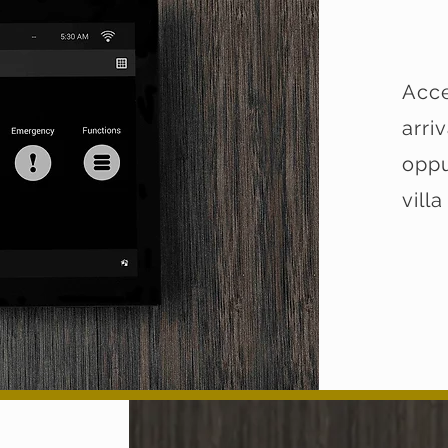
Acc
arri
oppu
vill