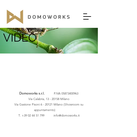
VIDEO
Domoworks s.r.l.
P.IVA
05873400963
Via Calabria,
13 - 20158
Milano
Via Gastone Pisoni 6 - 20121 Milano (Showroom su
appuntamento)
T.
+39 02 44 51 799
info@domoworks.it