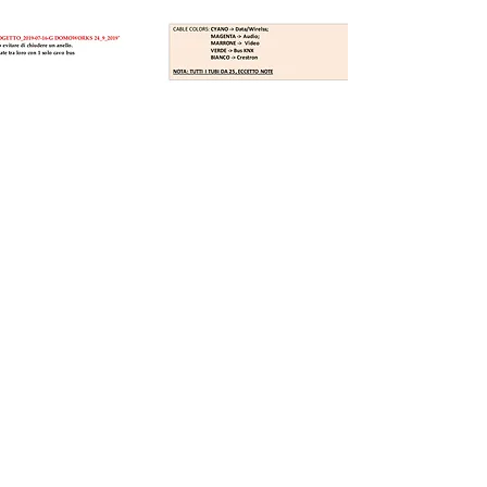
Domoworks s.r.l.
P.IVA
05873400963
Via Calabria,
13 - 20158
Milano
Via Gastone Pisoni 6 - 20121 Milano (Showroom su
appuntamento)